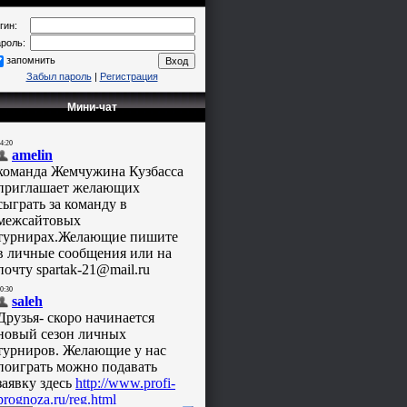
гин:
роль:
запомнить
Забыл пароль
|
Регистрация
Мини-чат