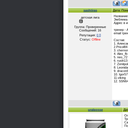
sashtiras
Дата: Пон
Название
детская лига
Эмблема с
Адрес в и
Группа: Проверенные
тренер - 
Сообщений:
16
email тре
Репутация:
0
[]
Статус:
Offline
Состав:
1. Алекса
2.Pricol84
3. cherno
4. Alex_fb
5. neo_72
6. rusln13
7. Zenitpo
8. Leonid
9. dracon
10. Igor57
11.viking
12. SSN6
uralposse
Да
On
Тр
Са
По