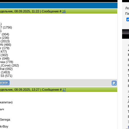
Ло
едельник, 08.09.2025, 11:22 | Сообщение #
16
Па
1)
27 (1756)
91
l` (004)
в (236)
 (2013)
N (466)
r (179)
(477)
 (302)
r (048)
чка (778)
(Сочи) (262)
ral (092)
 (1453)
r33 (571)
едельник, 08.09.2025, 13:27 | Сообщение #
17
(капитан)
пыч
_Serega
UkrBoy