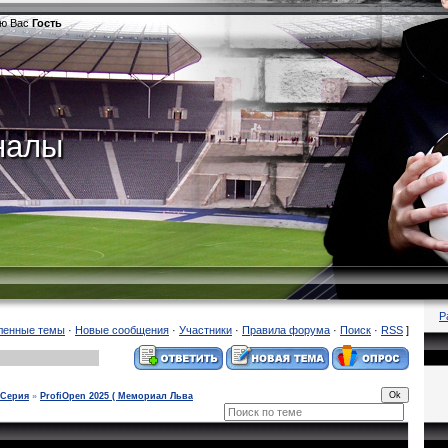
ю Вас
Гость
налы
Р
ленные темы
·
Новые сообщения
·
Участники
·
Правила форума
·
Поиск
·
RSS
]
-Серия
»
ProfiOpen 2025 ( Мемориал Льва