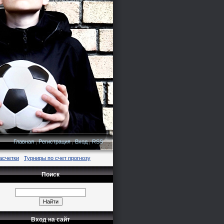
Главная
|
Регистрация
|
Вход
|
RSS
асчетки
Турниры по счет прогнозу
Поиск
Вход на сайт