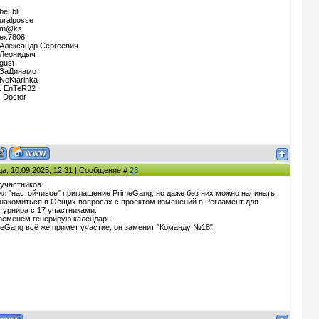
 beLbli
 uralposse
 m@ks
 ex7808
 Александр Сергеевич
 Леонидыч
 gust
 ЗаДинамо
 NeKtarinka
. EnTeR32
. Doctor
да, 10.09.2025, 12:31 | Сообщение #
23
 участников.
ил "настойчивое" приглашение PrimeGang, но даже без них можно начинать.
накомиться в Общих вопросах с проектом изменений в Регламент для
турнира с 17 участниками.
временем генерирую календарь.
meGang всё же примет участие, он заменит "Команду №18".