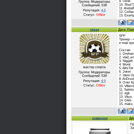
9. Пеле
Группа: Модераторы
10. Shut7
Сообщений:
538
11. Aneta
Репутация:
4
[]
12. Себа
Статус:
Offline
13. Examp
sessa
Дата: Пон
SFP
Тренер –
e-mail тр
Состав:
1. Orphan
2. vlad_e
3. Niggah
4. Munit
мастер спорта
5. AlexTar
6. Joker
Группа: Модераторы
7. Vano O
Сообщений:
538
8. AnDrus
Репутация:
4
[]
9. Олег К
Статус:
Offline
10. Villarr
11. Sainto
12. egk
13. Vitya
14. Gleb
15. maku
uralposse
Да
Пр
За