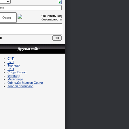
0
Друзья сайта
СФП
ЛУЧ
Торпедо
ЛХП
Спорт Гигант
Форвард
Мегаспорт
Оф. сайт Мастер Серии
Короли прогнозов