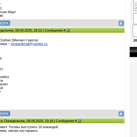
7
81
стьян Март
le
едельник, 08.09.2025, 18:10 | Сообщение #
18
 Orphan (Михаил Сирота)
20
енера –
sirotamikhail@yandex.ru
zh
77
pulsky
ha
рупич
eal
v
та: Понедельник, 08.09.2025, 19:16 | Сообщение #
19
ивет. Готовы выступить 16 командой.
явку завтра постараюсь