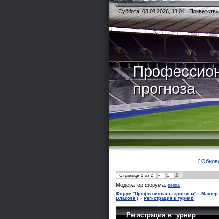
Суббота, 08.08.2026, 13:04 |
Приветству
Профессио
прогноза
[
Обнов
2
Страница
2
из
2
«
1
Модератор форума:
sessa
Форум "Профессионалы прогноза"
»
Мастер
Власова )
»
Регистрация в турнир
Регистрация в турнир