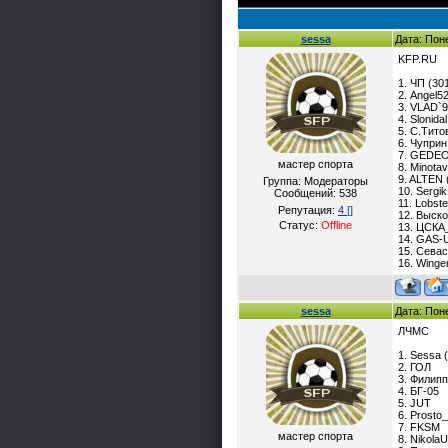
sessa
Дата: Пон
KFP.RU
1. ЧП (30
2. Angel5
3. VLAD`
4. Slonida
5. С.Тито
6. Чуприн
7. GEDEO
мастер спорта
8. Minotav
9. ALTEN 
Группа: Модераторы
10. Sergik
Сообщений:
538
11. Lobste
Репутация:
4
[]
12. Выско
Статус:
Offline
13. ЦСКА_
14. GAS-U
15. Севас
16. Winge
sessa
Дата: Пон
ЛЧМС
1. Sessa 
2. ГОЛ
3. Филип
4. БГ-05
5. JUT
6. Prosto
7. FKSM
мастер спорта
8. Nikola