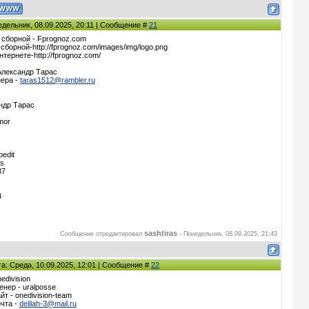
едельник, 08.09.2025, 20:11 | Сообщение #
21
 сборной - Fprognoz.com
борной-http://fprognoz.com/images/img/logo.png
нтернете-http://fprognoz.com/
Александр Тарас
нера -
taras1512@rambler.ru
ндр Тарас
mor
bedit
as
87
4
sashtiras
Сообщение отредактировал
-
Понедельник, 08.09.2025, 21:43
та: Среда, 10.09.2025, 12:01 | Сообщение #
22
edivision
енер - uralposse
йт - onedivision-team
чта -
delilah-3@mail.ru