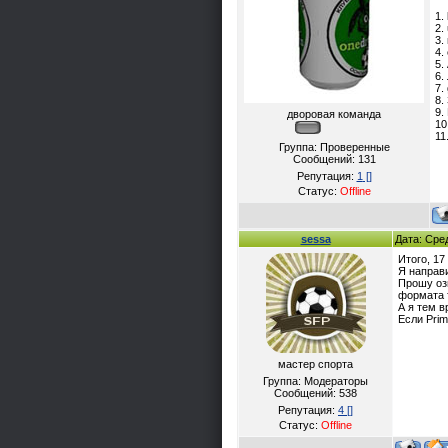
1.
2.
3.
4.
5.
6.
7.
8.
9.
дворовая команда
10
11
Группа: Проверенные
Сообщений:
131
Репутация:
1
[]
Статус:
Offline
sessa
Дата: Сре
Итого, 17
Я направ
Прошу оз
формата 
А я тем 
Если Pri
мастер спорта
Группа: Модераторы
Сообщений:
538
Репутация:
4
[]
Статус:
Offline